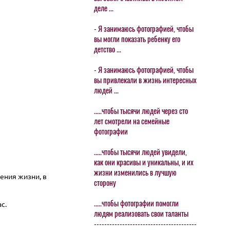
деле ...
- Я занимаюсь фотографией, чтобы
вы могли показать ребенку его
детство ...
- Я занимаюсь фотографией, чтобы
вы привлекали в жизнь интересных
людей ...
.....чтобы тысячи людей через сто
лет смотрели на семейные
фотографии
.....чтобы тысячи людей увидели,
как они красивы и уникальны, и их
жизни изменились в лучшую
ения жизни, в
сторону
.....чтобы фотографии помогли
ас.
людям реализовать свои таланты
----------------------------------------