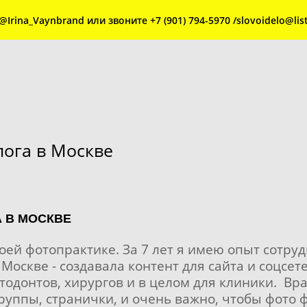
rina_Vaynbrand или звоните +7 (901) 794-5970 /slovoidelo@list
лога в Москве
 В МОСКВЕ
оей фотопрактике. За 7 лет я имею опыт сотруд
оскве - создавала контент для сайта и соцсет
ртодонтов, хирургов и в целом для клиники. Вр
 группы, странички, и очень важно, чтобы фото